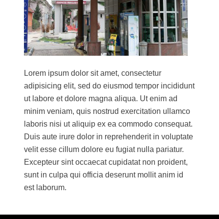
JOKIĆ-INVEST DOO
ZAVRŠENI PROJEKTI ISTAKNUTO
PROJEKTI U TOKU
Lorem ipsum dolor sit amet, consectetur
VIDEO ZAPISI
adipisicing elit, sed do eiusmod tempor incididunt
ut labore et dolore magna aliqua. Ut enim ad
KONTAKT
minim veniam, quis nostrud exercitation ullamco
ZAPOSLENJE
laboris nisi ut aliquip ex ea commodo consequat.
Duis aute irure dolor in reprehenderit in voluptate
KONKURSI/OGLASI ZA ZAPOŠLJAVANJE
velit esse cillum dolore eu fugiat nulla pariatur.
Excepteur sint occaecat cupidatat non proident,
SAMOINICIJATIVNA PRIJAVA
sunt in culpa qui officia deserunt mollit anim id
est laborum.